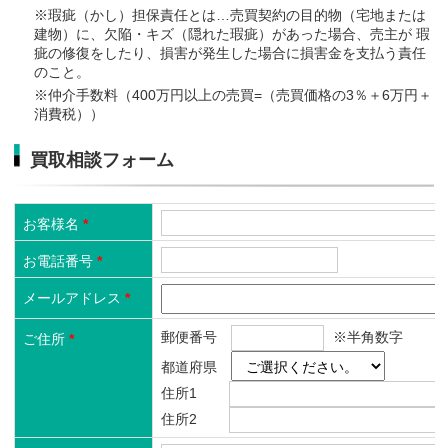
※瑕疵（かし）担保責任とは…売買契約の目的物（宅地または
建物）に、欠陥・キズ（隠れた瑕疵）があった場合、売主が 瑕
疵の修復をしたり、損害が発生した場合に損害金を支払う責任
のこと。
※仲介手数料（400万円以上の売買=（売買価格の3％＋6万円＋
消費税））
買取相談フォーム
お客様名
*
お電話番号
*
メールアドレス
*
郵便番号
※半角数字
ご住所
*
都道府県
住所1
住所2